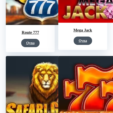
Mega Jack
Route 777
Oyna
Oyna