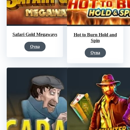
Safari Gold Megaways
Hot to Burn Hold and
Spin
Oyna
Oyna