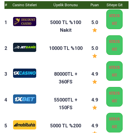
#
Casino Siteleri
Üyelik Bonusu
Puan
Siteye Git
SİTEYE
1
5000 TL %100
5.0
GİT
Nakit
SİTEYE
2
10000 TL %100
5.0
GİT
SİTEYE
3
80000TL +
4.9
GİT
360FS
SİTEYE
4
55000TL +
4.9
GİT
150FS
SİTEYE
5
5000 TL %200
4.9
GİT