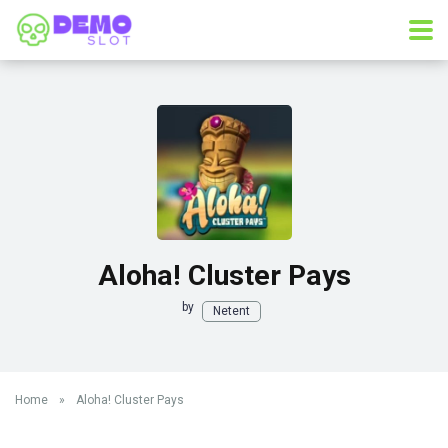
Aloha! Cluster Pays
by
Netent
Home
»
Aloha! Cluster Pays