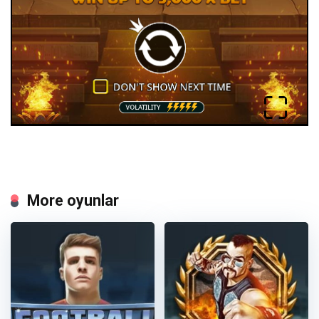
More oyunlar