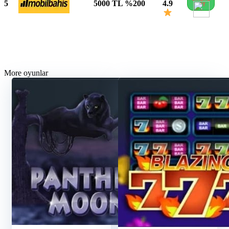
5
5000 TL %200
4.9
GİT
More oyunlar