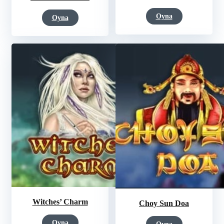
Oyna
Oyna
Witches’ Charm
Choy Sun Doa
Oyna